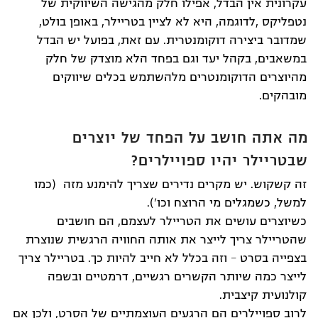
עקרונית אין הבדל, אפילו חלק מהגישה השיווקית של
נטפליקס ,לדוגמה, היא לא לציין בטריילר, באופן בולט,
שמדובר ביצירה דוקומנטרית. עם זאת, בפועל יש הבדל
במשאבים, בקהל יעד וגם בפחד הלא מוצדק של חלק
מהיוצרים הדוקומנטרים מלהשתמש בכלים שיווקים
מובהקים.
מה אתה חושב על הפחד של יוצרים
שבטריילר יהיו ספויילרים?
זה קשקוש. יש מקרים נדירים שצריך להימנע מזה (כמו
למשל, כשמגלים מי הרוצח וכו').
כשיוצרים עושים את הטריילר לעצמם, הם חושבים
שהטריילר צריך לייצר את אותה החוויה הרגשית שנוצרת
בצפייה בסרט – וזה בכלל לא חייב להיות כך. בטריילר צריך
לייצר כמה שיותר הקשרים רגשיים, דרמטיים ובשפה
קולנועית קיצבית.
לרוב ספויילרים הם הרגעים העוצמתיים של הסרט, ולכן אם