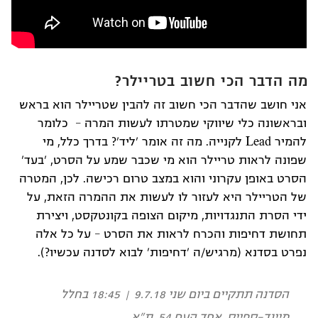
מה הדבר הכי חשוב בטריילר?
אני חושב שהדבר הכי חשוב זה להבין שטריילר הוא בראש
ובראשונה כלי שיווקי שמטרתו לעשות המרה – כלומר
להמיר Lead לקנייה. מה זה אומר 'ליד'? בדרך כלל, מי
שפונה לראות טריילר הוא מי שכבר שמע על הסרט, 'בעד'
הסרט באופן עקרוני והוא במצב טרום רכישה. לכן, המטרה
של הטריילר היא לעזור לו לעשות את ההמרה הזאת, על
ידי הסרת התנגדויות, מיקום הצופה בקונטקסט, ויצירת
תחושת דחיפות והכרח לראות את הסרט – על כל אלה
נפרט בסדנא (מרגיש/ה 'דחיפות' לבוא לסדנה עכשיו?).
הסדנה תתקיים ביום שני 9.7.18 | 18:45 בחלל
מיינד-ספייס, אחד העם 54, ת"א.