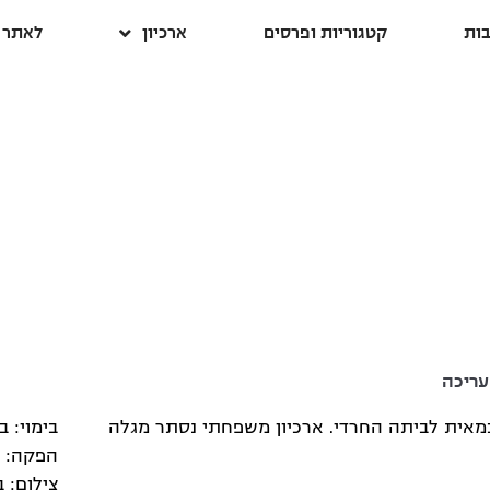
ות
קטגוריות ופרסים
ארכיון
לאתר ה
עריכה
אית לביתה החרדי. ארכיון משפחתי נסתר מגלה
בימוי: ב
הפקה: ח
צילום: ב