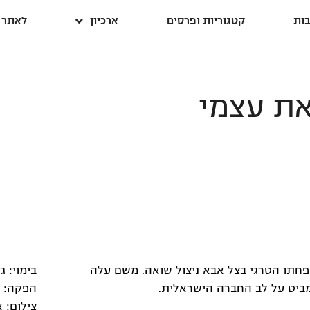
ות
קטגוריות ופרסים
ארכיון
לאתר ה
ת עצמי
פור משפחתו הטרגי בצל אבא ניצול שואה. משם עלה
בימוי: גד
מביט על לב החברה הישראלית.
הפקה: ג
צילום: א