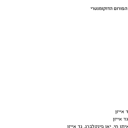
פורום הדוקומנטרי
 אייזן
ד אייזן
יתן חי, יאן פינקלברג, גד אייזן