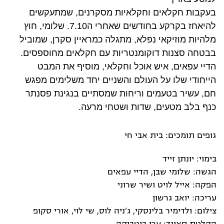
בעקבות חקלאים וחקלאיות מסקרנים, שמתעקשים
להיאחז בקרקע בחודשים שאחרי ה7.10.
שלומי, חוץ
מלהיות מוזיקאי נפלא, מתגלה כמראיין סקרן, שמוביל
בבטחה סצנות דוקומנטריות עם חקלאים מחוספסים.
הדיי עפאים, איש אוכל וחקלאי, מוסיף את המבט
הייחודי שלו על העולם והשניים יחד משלימים מפגש
חם, עשיר בטעמים וריחות שמסתיים בנגינת פסנתר
כנף בלב מטעים, שדות ושטחי מרעה.
גופים תומכים: בית אבי חי
בימוי: יונתן זייד
הגשה: שלומי שבן, הדיי עפאים
הפקה: אייל לויט ושיר שרוני
עריכה: יואב גרשון
צילום: ולדימיר בלינסקי, ג'ניה לוס, שי לוי, אורי סקופ