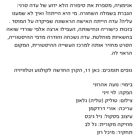
אנימציה, מספרת את סיפורה הלא ידוע של עדה סרני:
הגברת בשמלה השחורה. מי היא הייתה? ואיך לא שמענו
עליה? עדה הייתה האישה הראשונה שפיקדה על המוסד .
בזכות כישוריה ונחישותה, העפילו ארצה אלפי שורדי שואה
בחשאיות מוחלטת. עדה נשכחה והודרה מדפי ההיסטוריה,
הסרט מחזיר אותה למרכז העשייה ההיסטורית, המקום
הראוי לה.
גופים תומכים: כאן 11, הקרן החדשה לקולנוע וטלוויזיה
בימוי: נועה אהרוני
הפקה: לוי זיני
צילום: טוליק (טליה) גלאון
עריכה: אורי דרדקמן
עיצוב פסקול: ניל גיבס
מוזיקה מקורית: גל לב
תחקיר: מיכל רון