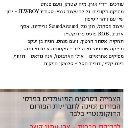
עורכים: דודי אורן, מיה שטרק, נועם פנחס
מוזיקה מקורית: גל לב עיצוב גרפי: סטודיו JEWBOY - ירון
שין עם זוהר יוסיפון
עיצוב פסקול: רונן נגל, SoundAround גריידינג: אסף
ארביב, RGB פוסט פרודקשיין
תחקיר: אסתר הרטוך, נועם פנחס, חגית בן יעקב
מפיקה שותפה: טינה ליב - סקסוניה אנטרטיינמנט
מפיקים אחראיים - אולי הארבוטל, אנה גודאס - דוגווף,
רינת קליין, דורית הסל - סלוצקי הפקות
הצפייה בסרטים המועמדים בפרסי
הפורום זמינה לחברי/ות הפורום
הדוקומנטרי בלבד.
לבדיקת חברות – צרו עמנו קשר