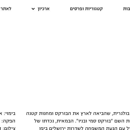
ות
קטגוריות ופרסים
ארכיון
לאתר ה
ולגרית, שהביאה לארץ את הבורקס ומחנות קטנה
בימוי: א
 השם "בורקס סמי ובניו". הבמאית, נכדתו של
הפקה: יו
ל עם הגעת המשפחה לשדרות ירושלים ביפו
צילום: ד