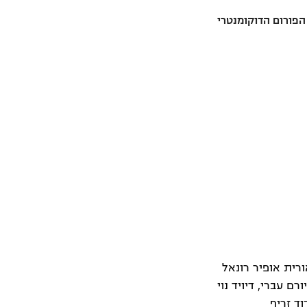
פורום הדוקומנטרי
ורית אופיר רונאל
רם עברי, דיויד נוי
וד זריף