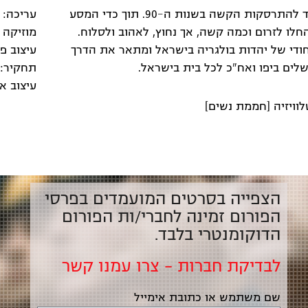
ונמשכת אי שם לשנות ה-70 וה-80 הצבעוניות ועד להתרסקות הקשה בשנות ה-90. תוך כדי המסע
עריכה: ת
לו לזרום וכמה קשה, אך נחוץ, לאהוב ולסלוח.
מוזיקה מ
חודי של יהדות בולגריה בישראל ומתאר את הדרך
עיצוב פ
ים ביפו ואח"כ לכל בית בישראל.
תחקיר: 
עיצוב א
הצפייה בסרטים המועמדים בפרסי
הפורום זמינה לחברי/ות הפורום
הדוקומנטרי בלבד.
לבדיקת חברות – צרו עמנו קשר
שם משתמש או כתובת אימייל