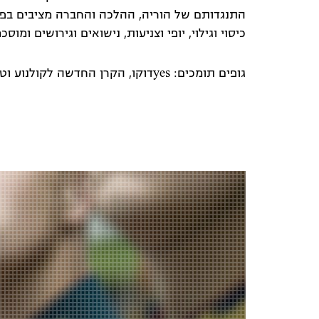
התנגדותם של הוריה, ההלכה והחברה מציבים בפנ
כיסוי וגילוי, יופי וצניעות, נישואים וגירושים ומוס
גופים תומכים: yesדוקו, הקרן החדשה לקולנוע וטלוויזיה, מפעל הפיס