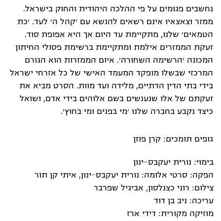
נחשבים פגומים על פי ההלכה היהודית והחוק בישראל.
ממזר וצאצאיו אינם רשאים להנשא עם ׳קהל ה׳ לעד. ׳כת
הטמאים׳ שלנו, מתקיימת עד היום אך היא אפופת סוד.
זעקת הממזרים אילמת ומתקיימת ברשימת פסולי החיתון
המכונה ׳הרשימה השחורה׳. איום הממזרות הוא הגורם
המרכזי שבשלו מופקד המעמד האישי של כל אזרחי ישראל
בידי בתי הדין הדתיים, מלידה ועד מוות. הסרט מביא את
זעקתם של אלו שנענשים בשם אלוהים בידי אדם, ושואל
כיצד נקבע בחברה שלנו ׳מי בפנים ומי בחוץ׳.
גופים תומכים: קרן פוזן
בימוי: נורית יעקבס-ינון
הפקה: סרטי אלומה: נורית יעקבס-ינון, איתי קן תור
צילום: רוני כצנלסון, אביגיל שפרבר
עריכה: ניב בן דוד
מוזיקה מקורית: דידי ארז