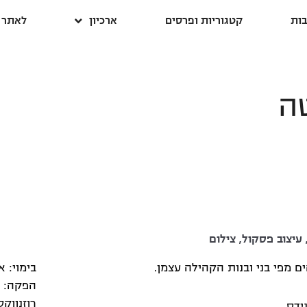
ות
קטגוריות ופרסים
ארכיון
לאתר ה
ה
עיצוב פסקול
,
צילום
 מפי בני ובנות הקהילה עצמן.
בימוי: א
הפקה: י
רוזנווקס