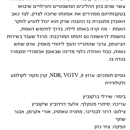
עשר שנים בהן ההליכים המשפטיים והגילויים שיבואו
בעקבותיהם מפוררים את אמונתו שיזכה לצדק. לצד כאב
האובדן מתגברת בו ההבנה שרק הוא יכול להגיע לחקר
האמת – מה קרה באותו לילה. בדרך לחיפוש האמת,
נחשפת לראשונה גם זהותו המורכבת: מרגל שעבד בשירות
הביטחון, ערבי שהתגייר והפך ליהודי מאמין. אדם שחש
גאווה, כבוד ואהדה כלפי מדינה שבאופן אבסורדי ומצמרר
בגדה בו.
גופים תומכים: ערוץ 8, NDR, VGTV, קרן מקור לקולנוע
ולטלוויזיה
בימוי: שירלי ברקוביץ
עריכה: סיתרי מטקלף. אלעד דוידוביץ שיקוביץ
צילום: דרור לבנדיגר, מתניה טאוסיג, אורי אקרמן, אבנר
שחף
הפקה: צחי כהן