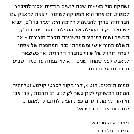
ושתקה מול מציאות שבה לנשים חרדיות אסור להיבחר
לכנסת. יום אחד היא מפסיקה לשתוק ויוצאת למאבק עם
חברותיה. בדרך להגשמת חלומה היא תעיד באו"ם, תביא
לשינוי התקנון המפלה של המפלגות החרדיות בבג"ץ,
תכשיר נשים למנהיגות ולשבירת תקרת הזכוכית – אך
תשלם מחיר אישי ומשפחתי כבד. המהפכה של אסתי
יוצרת רוחות של שינוי בחברה החרדית, אך כשיצאה
למאבק לפני שמונה שנים היא לא צפתה עד כמה ישפיע
הדבר גם על זהותה.
גופים תומכים: הוט 8, קרן מקור לסרטי קולנוע וטלוויזיה,
המיזם המשותף לקרן גשר לקולנוע רב תרבותי, קרן אבי
חי וקרן מיימונידיס, מועצת הפיס לתרבות ולאמנות,
שגרירות ארה"ב בישראל
בימוי: אנה סומרשף
עריכה: טל ברוג