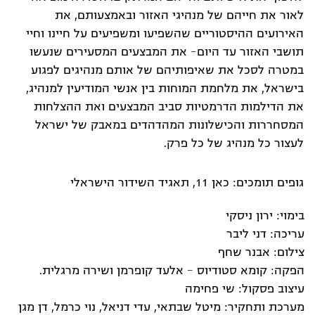
לאור את חייהם של מנהיגי האזור ובאמצעותם, את
האירועים ההיסטוריים שהשפיעו ומשפיעים על חיינו וחיי
תושבי האזור עד היום- את המבצעים המסעירים שנעשו
במטרה לסכל את שאיפותיהם של אותם מנהיגים לפגוע
בישראל, את מלחמת המוחות בין אנשי המודיעין למנהיג,
את הדילמות הדרמטיות סביב המבצעים ואת ההצלחות
המסחררות והכישלונות המהדהדים במאבק של ישראל
לעצור כל מנהיג של כל פרק.
גופים תומכים: כאן 11, תאגיד השידור הישראלי
בימוי: ירון ניסקי
עריכה: דני ליבר
צילום: אבנר שחף
הפקה: קומא סטודיוס - אלעד קופרמן ושירה מרגלית.
עיצוב פסקול: שי פחימה
מערכת ותחקיר: מיטל שבתאי, עדי דניאל, נוי כרמל, דן מגן